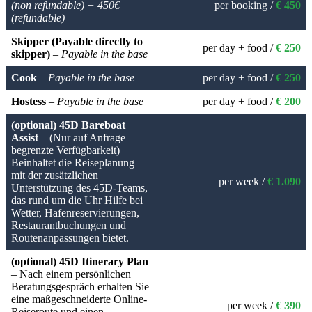
(non refundable) + 450€
per booking /
€ 450
(refundable)
Skipper (Payable directly to
per day + food /
€ 250
skipper)
–
Payable in the base
Cook
–
Payable in the base
per day + food /
€ 250
Hostess
–
Payable in the base
per day + food /
€ 200
(optional) 45D Bareboat
Assist
– (Nur auf Anfrage –
begrenzte Verfügbarkeit)
Beinhaltet die Reiseplanung
mit der zusätzlichen
per week /
€ 1.090
Unterstützung des 45D-Teams,
das rund um die Uhr Hilfe bei
Wetter, Hafenreservierungen,
Restaurantbuchungen und
Routenanpassungen bietet.
(optional) 45D Itinerary Plan
– Nach einem persönlichen
Beratungsgespräch erhalten Sie
eine maßgeschneiderte Online-
per week /
€ 390
Reiseroute und einen