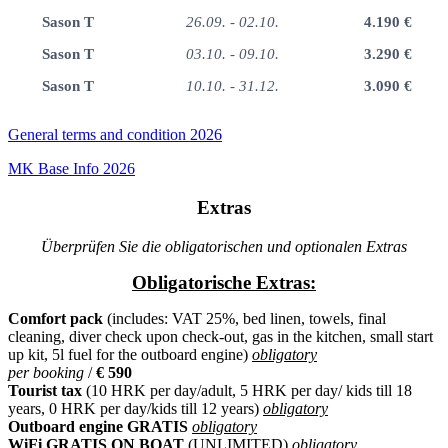
Sason T
26.09. - 02.10.
4.190 €
Sason T
03.10. - 09.10.
3.290 €
Sason T
10.10. - 31.12.
3.090 €
General terms and condition 2026
MK Base Info 2026
Extras
Überprüfen Sie die obligatorischen und optionalen Extras
Obligatorische Extras:
Comfort pack
(includes: VAT 25%, bed linen, towels, final
cleaning, diver check upon check-out, gas in the kitchen, small start
up kit, 5l fuel for the outboard engine)
obligatory
per booking
/
€ 590
Tourist tax
(10 HRK per day/adult, 5 HRK per day/ kids till 18
years, 0 HRK per day/kids till 12 years)
obligatory
Outboard engine GRATIS
obligatory
WiFi GRATIS ON BOAT
(UNLIMITED)
obligatory