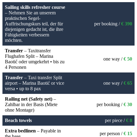
Sailing skills refresher course
– Nehmen Sie an unserem
praktischen Segel-
Auffrischungskurs teil, der für
per booking /
€ 390
diejenigen gedacht ist, die ihre
Fähigkeiten verbessern
möchten.
Transfer
– Taxitransfer
Flughafen Split – Marina
one way /
€ 50
Baotić oder umgekehrt • bis zu
4 Personen
Transfer
– Taxi transfer Split
airport – Marina Baotić or vice
one way /
€ 65
versa • up to 8 pax
Railing net (Safety net)
–
Zahlbar in der Basis (Miete
per booking /
€ 30
ohne Montage)
Beach towels
per piece /
€ 8
Extra bedlinen
– Payable in
per person /
€ 15
the base