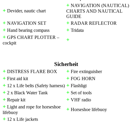
+
NAVIGATION (NAUTICAL)
+
Devider, nautic chart
CHARTS AND NAUTICAL
GUIDE
+
+
NAVIGATION SET
RADAR REFLECTOR
+
+
Hand bearing compass
Tridata
+
GPS CHART PLOTTER –
+
cockpit
Sicherheit
+
+
DISTRESS FLARE BOX
Fire extinguisher
+
+
First aid kit
FOG HORN
+
+
12 x Life belts (Safety harness)
Flashligt
+
+
2 x Black Water Tank
Set of tools
+
+
Repair kit
VHF radio
+
Light and rope for horseshoe
+
Horseshoe lifebuoy
lifebuoy
+
12 x Life jackets