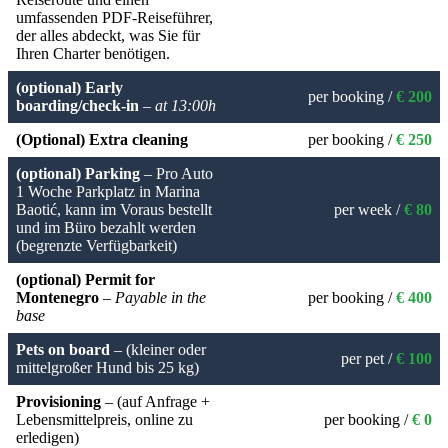
umfassenden PDF-Reiseführer,
der alles abdeckt, was Sie für
Ihren Charter benötigen.
(optional) Early
per booking /
€ 200
boarding/check-in
–
at 13:00h
(Optional) Extra cleaning
per booking /
€ 250
(optional) Parking
– Pro Auto
1 Woche Parkplatz in Marina
Baotić, kann im Voraus bestellt
per week /
€ 80
und im Büro bezahlt werden
(begrenzte Verfügbarkeit)
(optional) Permit for
Montenegro
–
Payable in the
per booking /
€ 400
base
Pets on board
– (kleiner oder
per pet /
€ 100
mittelgroßer Hund bis 25 kg)
Provisioning
– (auf Anfrage +
Lebensmittelpreis, online zu
per booking /
€ 0
erledigen)