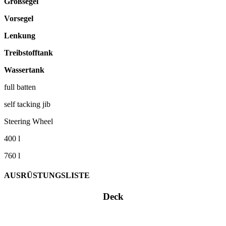
Großsegel
Vorsegel
Lenkung
Treibstofftank
Wassertank
full batten
self tacking jib
Steering Wheel
400 l
760 l
AUSRÜSTUNGSLISTE
Deck