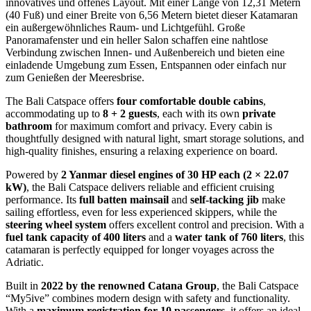
innovatives und offenes Layout. Mit einer Länge von 12,31 Metern
(40 Fuß) und einer Breite von 6,56 Metern bietet dieser Katamaran
ein außergewöhnliches Raum- und Lichtgefühl. Große
Panoramafenster und ein heller Salon schaffen eine nahtlose
Verbindung zwischen Innen- und Außenbereich und bieten eine
einladende Umgebung zum Essen, Entspannen oder einfach nur
zum Genießen der Meeresbrise.
The Bali Catspace offers
four comfortable double cabins
,
accommodating up to
8 + 2 guests
, each with its own
private
bathroom
for maximum comfort and privacy. Every cabin is
thoughtfully designed with natural light, smart storage solutions, and
high-quality finishes, ensuring a relaxing experience on board.
Powered by
2 Yanmar diesel engines of 30 HP each (2 × 22.07
kW)
, the Bali Catspace delivers reliable and efficient cruising
performance. Its
full batten mainsail
and
self-tacking jib
make
sailing effortless, even for less experienced skippers, while the
steering wheel system
offers excellent control and precision. With a
fuel tank capacity of 400 liters
and a
water tank of 760 liters
, this
catamaran is perfectly equipped for longer voyages across the
Adriatic.
Built in
2022 by the renowned Catana Group
, the Bali Catspace
“My5ive” combines modern design with safety and functionality.
With a
maximum registration for 10 passengers
, it offers an ideal