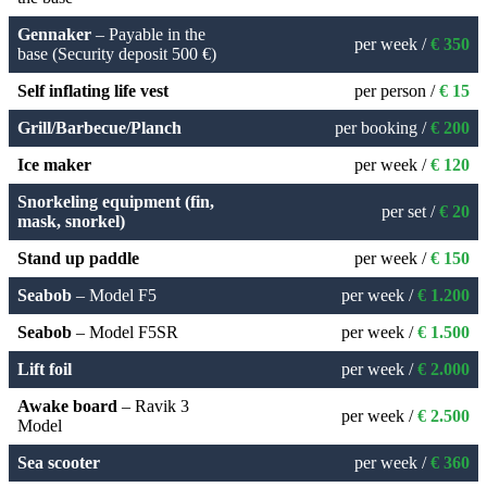
Gennaker
– Payable in the
per week /
€ 350
base (Security deposit 500 €)
Self inflating life vest
per person /
€ 15
Grill/Barbecue/Planch
per booking /
€ 200
Ice maker
per week /
€ 120
Snorkeling equipment (fin,
per set /
€ 20
mask, snorkel)
Stand up paddle
per week /
€ 150
Seabob
– Model F5
per week /
€ 1.200
Seabob
– Model F5SR
per week /
€ 1.500
Lift foil
per week /
€ 2.000
Awake board
– Ravik 3
per week /
€ 2.500
Model
Sea scooter
per week /
€ 360