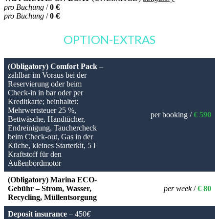
pro Buchung
/
0 €
pro Buchung
/
0 €
OPTION-EXTRAS
(Obligatory) Comfort Pack
–
zahlbar im Voraus bei der
Reservierung oder beim
Check-in in bar oder per
Kreditkarte; beinhaltet:
Mehrwertsteuer 25 %,
per booking /
€ 590
Bettwäsche, Handtücher,
Endreinigung, Tauchercheck
beim Check-out, Gas in der
Küche, kleines Starterkit, 5 l
Kraftstoff für den
Außenbordmotor
(Obligatory) Marina ECO-
Gebühr – Strom, Wasser,
per week
/
€ 80
Recycling, Müllentsorgung
Deposit insurance
– 450
€