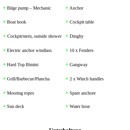
+
+
Bilge pump – Mechanic
Anchor
+
+
Boat hook
Cockpit table
+
+
Cockpit/stern, outside shower
Dinghy
+
+
Electric anchor windlass
10 x Fenders
+
+
Hard Top Bimini
Gangway
+
+
Grill/Barbecue/Plancha
2 x Winch handles
+
+
Mooring ropes
Spare anchore
+
+
Sun deck
Water hose