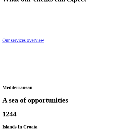
Wir stellen Ihnen kostenlose persönliche
Assistenten zur Verfügung, die Sie auf Ihrer
gesamten Reise begleiten
Our services overview
Mediterranean
A sea of opportunities
1244
Islands In Croata