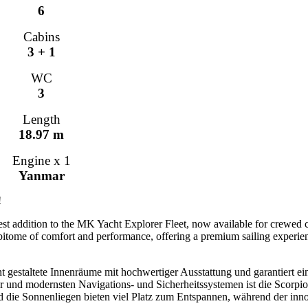
6
Cabins
3 + 1
WC
3
Length
18.97 m
Engine x 1
Yanmar
!
test addition to the MK Yacht Explorer Fleet, now available for crewed 
 epitome of comfort and performance, offering a premium sailing experie
 gestaltete Innenräume mit hochwertiger Ausstattung und garantiert ei
or und modernsten Navigations- und Sicherheitssystemen ist die Scorpio 
nd die Sonnenliegen bieten viel Platz zum Entspannen, während der inn