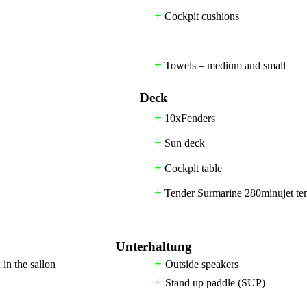
+
Cockpit cushions
+
Towels – medium and small
Deck
+
10xFenders
+
Sun deck
+
Cockpit table
+
Tender Surmarine 280minujet te
Unterhaltung
+
n the sallon
Outside speakers
+
Stand up paddle (SUP)