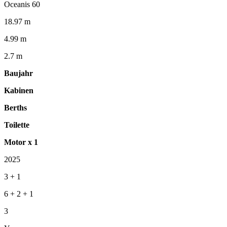
Oceanis 60
18.97 m
4.99 m
2.7 m
Baujahr
Kabinen
Berths
Toilette
Motor x 1
2025
3 + 1
6 + 2 + 1
3