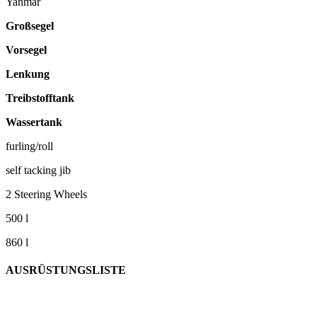
Yanmar
Großsegel
Vorsegel
Lenkung
Treibstofftank
Wassertank
furling/roll
self tacking jib
2 Steering Wheels
500 l
860 l
AUSRÜSTUNGSLISTE