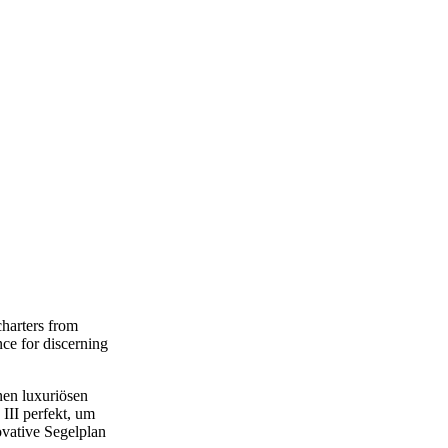
charters from
nce for discerning
nen luxuriösen
III perfekt, um
ovative Segelplan