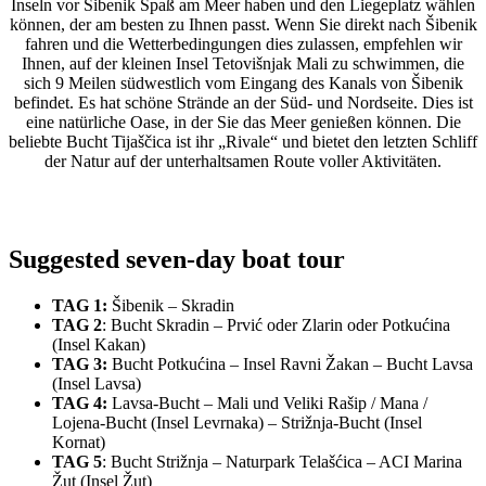
Inseln vor Šibenik Spaß am Meer haben und den Liegeplatz wählen
können, der am besten zu Ihnen passt. Wenn Sie direkt nach Šibenik
fahren und die Wetterbedingungen dies zulassen, empfehlen wir
Ihnen, auf der kleinen Insel Tetovišnjak Mali zu schwimmen, die
sich 9 Meilen südwestlich vom Eingang des Kanals von Šibenik
befindet. Es hat schöne Strände an der Süd- und Nordseite. Dies ist
eine natürliche Oase, in der Sie das Meer genießen können. Die
beliebte Bucht Tijaščica ist ihr „Rivale“ und bietet den letzten Schliff
der Natur auf der unterhaltsamen Route voller Aktivitäten.
Suggested seven-day boat tour
TAG 1:
Šibenik – Skradin
TAG 2
: Bucht Skradin – Prvić oder Zlarin oder Potkućina
(Insel Kakan)
TAG 3:
Bucht Potkućina – Insel Ravni Žakan – Bucht Lavsa
(Insel Lavsa)
TAG 4:
Lavsa-Bucht – Mali und Veliki Rašip / Mana /
Lojena-Bucht (Insel Levrnaka) – Strižnja-Bucht (Insel
Kornat)
TAG 5
: Bucht Strižnja – Naturpark Telašćica – ACI Marina
Žut (Insel Žut)