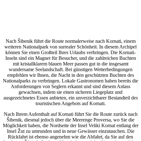
Nach Šibenik führt die Route normalerweise nach Kornati, einem
weiteren Nationalpark von surrealer Schönheit. In diesem Archipel
können Sie einen Großteil Ihres Urlaubs verbringen. Die Kornati-
Inseln sind ein Magnet für Besucher, und die zahlreichen Buchten
mit kristallklarem blauen Meer passen gut in die insgesamt
wundersame Seelandschaft. Bei günstigen Wetterbedingungen
empfehlen wir Ihnen, die Nacht in den geschützten Buchten des
Nationalparks zu verbringen. Lokale Gastronomen haben bereits die
Anforderungen von Seglern erkannt und sind diesem Anlass
gewachsen, indem sie einen sicheren Liegeplatz und
ausgezeichnetes Essen anbieten, ein unverzichtbarer Bestandteil des
touristischen Angebots auf Kornati.
Nach Ihrem Aufenthalt auf Kornati führt Sie die Route zurück nach
Šibenik, diesmal jedoch über die Meerenge Proversa, wo Sie die
Möglichkeit haben, die Nordseite der Insel Veliki Kornat entlang der
Insel Žut zu umrunden und in neue Gewässer einzutauchen. Die
Rückfahrt ist ebenso angenehm wie die Abfahrt, da Sie auf den