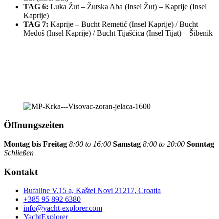
TAG 6:
Luka Žut – Žutska Aba (Insel Žut) – Kaprije (Insel
Kaprije)
TAG 7:
Kaprije – Bucht Remetić (Insel Kaprije) / Bucht
Medoš (Insel Kaprije) / Bucht Tijašćica (Insel Tijat) – Šibenik
Öffnungszeiten
Montag bis Freitag
8:00 to 16:00
Samstag
8:00 to 20:00
Sonntag
Schließen
Kontakt
Bufaline V.15 a, Kaštel Novi 21217, Croatia
+385 95 892 6380
info@yacht-explorer.com
YachtExplorer